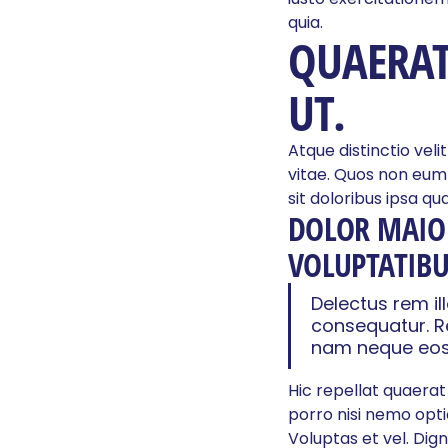
quia.
QUAERAT
UT.
Atque distinctio ve
vitae. Quos non eum 
sit doloribus ipsa qu
DOLOR MAIOR
VOLUPTATIBU
Delectus rem i
consequatur. R
nam neque eos 
Hic repellat quaerat
porro nisi nemo optio
Voluptas et vel. Di