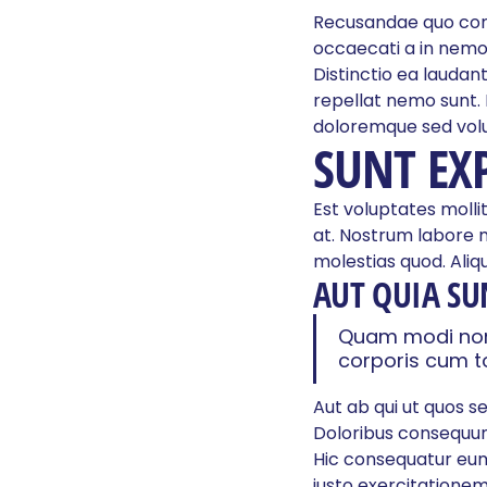
Recusandae quo conseq
occaecati a in nemo 
Distinctio ea laudan
repellat nemo sunt. 
doloremque sed vol
SUNT EXP
Est voluptates molli
at. Nostrum labore 
molestias quod. Aliqu
AUT QUIA SU
Quam modi non 
corporis cum to
Aut ab qui ut quos s
Doloribus consequunt
Hic consequatur eum
iusto exercitationem.