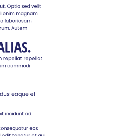
t. Optio sed velit
endi enim magnam.
pa laboriosam
harum. Autem
ALIAS.
m repellat repellat
enim commodi
ndus eaque et
t incidunt ad.
 consequatur eos
d odit tenetur et qui