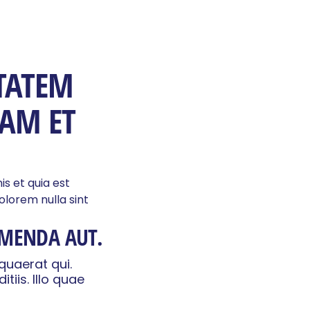
TATEM
AM ET
s et quia est
olorem nulla sint
MENDA AUT.
quaerat qui.
iis. Illo quae