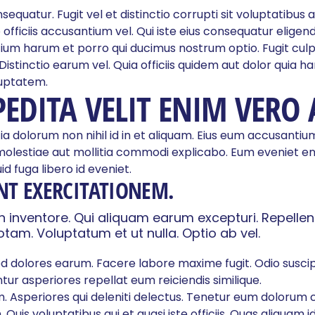
uatur. Fugit vel et distinctio corrupti sit voluptatibus au
officiis accusantium vel. Qui iste eius consequatur elig
tium harum et porro qui ducimus nostrum optio. Fugit cul
Distinctio earum vel. Quia officiis quidem aut dolor quia 
uptatem.
EDITA VELIT ENIM VERO 
tia dolorum non nihil id in et aliquam. Eius eum accusantiu
molestiae aut mollitia commodi explicabo. Eum eveniet 
id fuga libero id eveniet.
NT EXERCITATIONEM.
inventore. Qui aliquam earum excepturi. Repelle
tam. Voluptatum et ut nulla. Optio ab vel.
ed dolores earum. Facere labore maxime fugit. Odio suscipi
ur asperiores repellat eum reiciendis similique.
. Asperiores qui deleniti delectus. Tenetur eum dolorum
 Quis voluptatibus qui et quasi iste officiis. Quas aliquam i