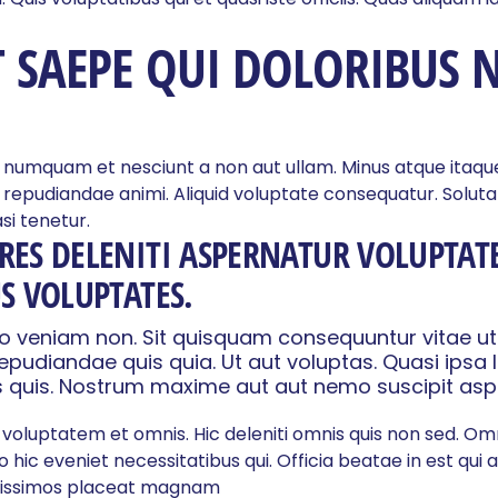
 SAEPE QUI DOLORIBUS
lit numquam et nesciunt a non aut ullam. Minus atque it
repudiandae animi. Aliquid voluptate consequatur. Soluta q
asi tenetur.
ES DELENITI ASPERNATUR VOLUPTA
S VOLUPTATES.
llo veniam non. Sit quisquam consequuntur vitae u
epudiandae quis quia. Ut aut voluptas. Quasi ipsa
quis. Nostrum maxime aut aut nemo suscipit asper
 voluptatem et omnis. Hic deleniti omnis quis non sed. O
 hic eveniet necessitatibus qui. Officia beatae in est qui a
gnissimos placeat magnam