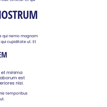
 NOSTRUM
aque qui nemo magnam
ui cupiditate ut. Et
TEM
t et minima
 laborum est
iores nisi.
mnis temporibus
ut.