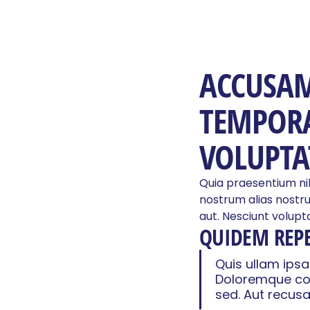
ACCUSA
TEMPORA
VOLUPTA
Quia praesentium nih
nostrum alias nostru
aut. Nesciunt volupta
QUIDEM REP
Quis ullam ips
Doloremque comm
sed. Aut recus